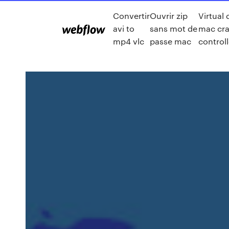
Convertir
Ouvrir zip
Virtual 
avi to
sans mot de
mac cr
mp4 vlc
passe mac
controll