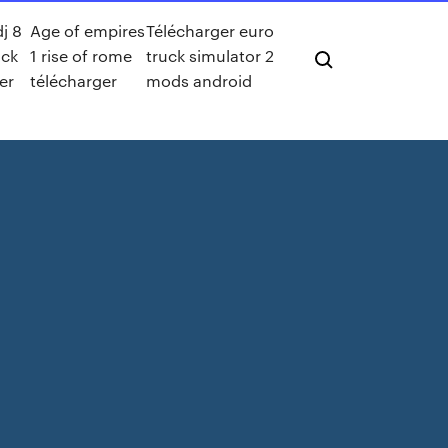
dj 8
Age of empires
Télécharger euro
ack
1 rise of rome
truck simulator 2
er
télécharger
mods android